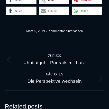
teilen
teilen
merken
teilen
E-Mail
teilen
März 5, 2019
Kommentar hinterlassen
Kommentarnavigation
ZURÜCK
#huttutgut – Portraits mit Lutz
Vorheriger
Beitrag:
NÄCHSTES
Die Perspektive wechseln
Nächster
Beitrag:
Related posts