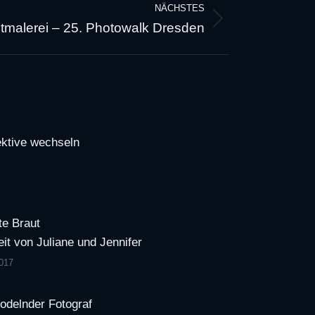
NÄCHSTES
htmalerei – 25. Photowalk Dresden
ktive wechseln
te Braut
it von Juliane und Jennifer
017
odelnder Fotograf