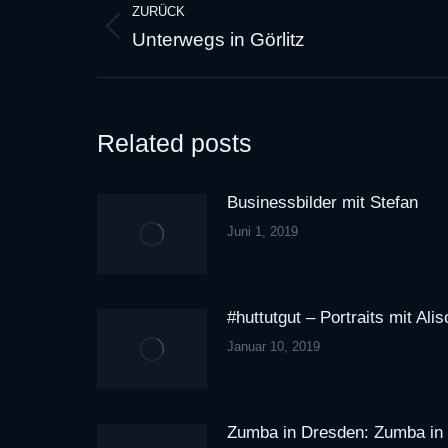
ZURÜCK
Unterwegs in Görlitz
Vorheriger
Beitrag:
Related posts
Businessbilder mit Stefan
Juni 1, 2019
#huttutgut – Portraits mit Alis
Januar 10, 2019
Zumba in Dresden: Zumba in 