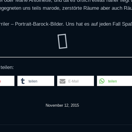
l oder Marie Antoinette, und da es örtlich etwas näher liegt
egegneten uns teils marode, zerstörte Räume aber auch Räu
riler – Portrait-Barock-Bilder. Uns hat es auf jeden Fall Sp
teilen:
n
teilen
E-Mail
teilen
November 12, 2015
n