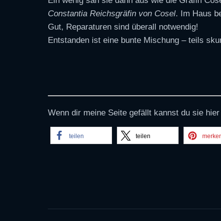
Ein wenig sah sie dann aus wie die Gräfin Cose
Constantia Reichsgräfin von Cosel
. Im Haus b
Gut, Reparaturen sind überall notwendig!
Entstanden ist eine bunte Mischung – teils skur
Wenn dir meine Seite gefällt kannst du sie hier 
teilen
teilen
merke
Kommentarnavigatio