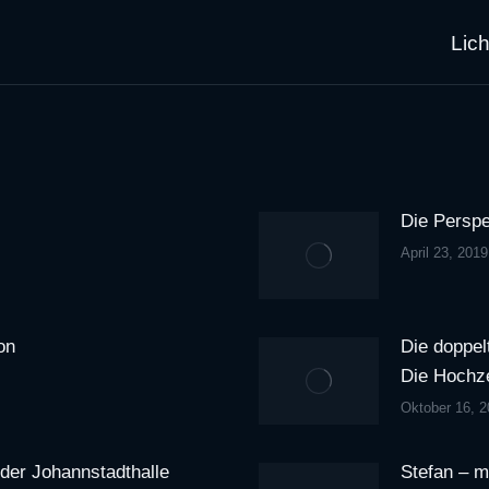
Lic
Nächster
Beitrag:
Die Perspe
April 23, 2019
on
Die doppel
Die Hochze
Oktober 16, 2
der Johannstadthalle
Stefan – m