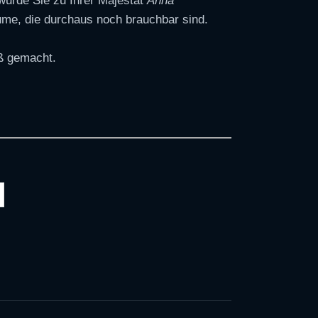
 wurde Sie zu Ihrer Majestät
Anna
me, die durchaus noch brauchbar sind.
aß gemacht.